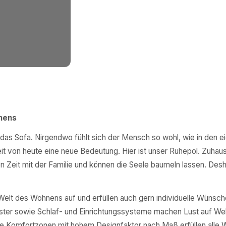
nens
das Sofa. Nirgendwo fühlt sich der Mensch so wohl, wie in den e
t von heute eine neue Bedeutung. Hier ist unser Ruhepol. Zuhau
 Zeit mit der Familie und können die Seele baumeln lassen. Desha
 Welt des Wohnens auf und erfüllen auch gern individuelle Wünsch
Polster sowie Schlaf- und Einrichtungssysteme machen Lust auf We
ne Komfortzonen mit hohem Designfaktor nach Maß erfüllen alle