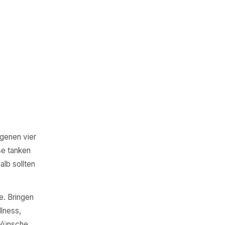
igenen vier
se tanken
lb sollten
e. Bringen
llness,
 Wünsche.